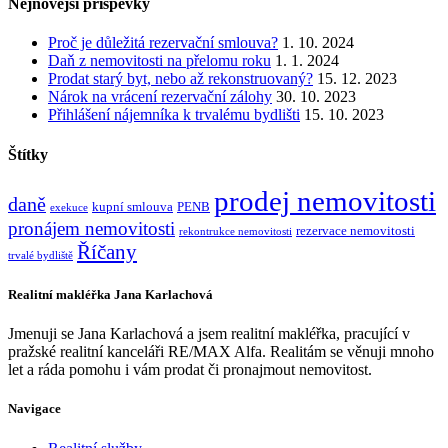
Nejnovější příspěvky
Proč je důležitá rezervační smlouva?
1. 10. 2024
Daň z nemovitosti na přelomu roku
1. 1. 2024
Prodat starý byt, nebo až rekonstruovaný?
15. 12. 2023
Nárok na vrácení rezervační zálohy
30. 10. 2023
Přihlášení nájemníka k trvalému bydlišti
15. 10. 2023
Štítky
prodej nemovitosti
daně
kupní smlouva
PENB
exekuce
pronájem nemovitosti
rezervace nemovitosti
rekontrukce nemovitosti
Říčany
trvalé bydliště
Realitní makléřka Jana Karlachová
Jmenuji se Jana Karlachová a jsem realitní makléřka, pracující v
pražské realitní kanceláři RE/MAX Alfa. Realitám se věnuji mnoho
let a ráda pomohu i vám prodat či pronajmout nemovitost.
Navigace