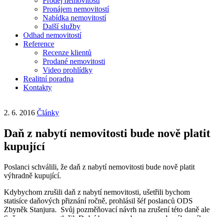
Prodej nemovitostí
Pronájem nemovitostí
Nabídka nemovitostí
Další služby
Odhad nemovitostí
Reference
Recenze klientů
Prodané nemovitosti
Video prohlídky
Realitní poradna
Kontakty
2. 6. 2016
Články
Daň z nabytí nemovitosti bude nově platit
kupující
Poslanci schválili, že daň z nabytí nemovitosti bude nově platit
výhradně kupující.
Kdybychom zrušili daň z nabytí nemovitosti, ušetřili bychom
statisíce daňových přiznání ročně, prohlásil šéf poslanců ODS
Zbyněk Stanjura. Svůj pozměňovací návrh na zrušení této daně ale