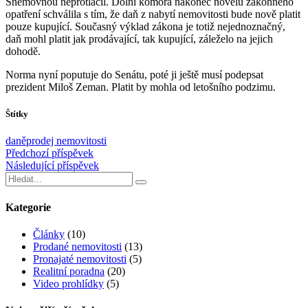
Sněmovnou neprotlačil. Dolní komora nakonec novelu zákonného
opatření schválila s tím, že daň z nabytí nemovitosti bude nově platit
pouze kupující. Současný výklad zákona je totiž nejednoznačný,
daň mohl platit jak prodávající, tak kupující, záleželo na jejich
dohodě.
Norma nyní poputuje do Senátu, poté ji ještě musí podepsat
prezident Miloš Zeman. Platit by mohla od letošního podzimu.
Štítky
daně
prodej nemovitosti
Předchozí příspěvek
Následující příspěvek
Kategorie
Články
(10)
Prodané nemovitosti
(13)
Pronajaté nemovitosti
(5)
Realitní poradna
(20)
Video prohlídky
(5)