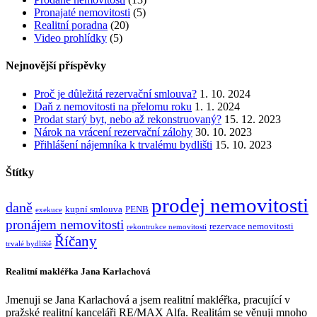
Pronajaté nemovitosti
(5)
Realitní poradna
(20)
Video prohlídky
(5)
Nejnovější příspěvky
Proč je důležitá rezervační smlouva?
1. 10. 2024
Daň z nemovitosti na přelomu roku
1. 1. 2024
Prodat starý byt, nebo až rekonstruovaný?
15. 12. 2023
Nárok na vrácení rezervační zálohy
30. 10. 2023
Přihlášení nájemníka k trvalému bydlišti
15. 10. 2023
Štítky
prodej nemovitosti
daně
kupní smlouva
PENB
exekuce
pronájem nemovitosti
rezervace nemovitosti
rekontrukce nemovitosti
Říčany
trvalé bydliště
Realitní makléřka Jana Karlachová
Jmenuji se Jana Karlachová a jsem realitní makléřka, pracující v
pražské realitní kanceláři RE/MAX Alfa. Realitám se věnuji mnoho