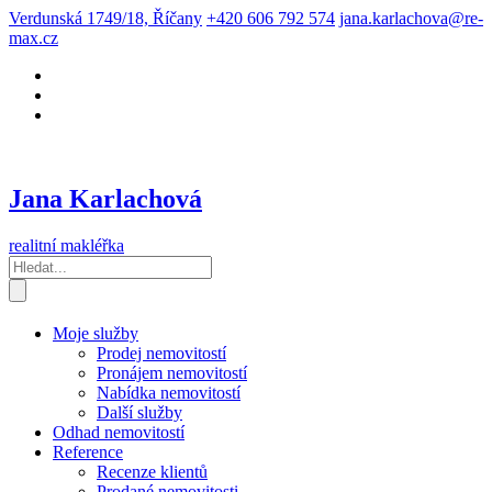
Verdunská 1749/18, Říčany
+420 606 792 574
jana.karlachova@re-
max.cz
Jana Karlachová
realitní makléřka
Moje služby
Prodej nemovitostí
Pronájem nemovitostí
Nabídka nemovitostí
Další služby
Odhad nemovitostí
Reference
Recenze klientů
Prodané nemovitosti