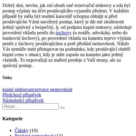
Dobrý den, nevím, jak zní obsah oné rezervační smlouvy a zda byl
postup výplaty na účet prodávajícího vyjasněn předem. V každém
případě by měla být realitní kancelář schopna obhájit si před
prodávajícím Vámi navržený postup, který je dle mé zkušenosti
jediný správný a bezpečný, tj. od podpisu kupní smlouvy, následuje
provedení vkladu peněz do
úschovy
(u notáře, advokáta, nebo do
bankovní úschovy), po provedení vkladu na katastru teprve výplata
peněz z úschovy prodávajícímu a poté předání nemovitosti. Nikdo
Vás nemůže nutit přistupovat na podmínku, kdy prodávající obdrží
kupní cenu v situaci, kdy je stále zapsán na katastru jako jediný
vlastník. To nepovažuji za maření prodeje z Vaší strany, ale za
správný postup.
Štítky
kupní smlouva
rezervace nemovitosti
Předchozí příspěvek
Následující příspěvek
Kategorie
Články
(10)
Prodané nemovitosti
(13)