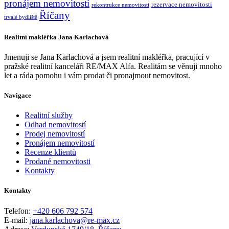
pronájem nemovitosti
rezervace nemovitosti
rekontrukce nemovitosti
Říčany
trvalé bydliště
Realitní makléřka Jana Karlachová
Jmenuji se Jana Karlachová a jsem realitní makléřka, pracující v
pražské realitní kanceláři RE/MAX Alfa. Realitám se věnuji mnoho
let a ráda pomohu i vám prodat či pronajmout nemovitost.
Navigace
Realitní služby
Odhad nemovitostí
Prodej nemovitostí
Pronájem nemovitostí
Recenze klientů
Prodané nemovitosti
Kontakty
Kontakty
Telefon:
+420 606 792 574
E-mail:
jana.karlachova@re-max.cz