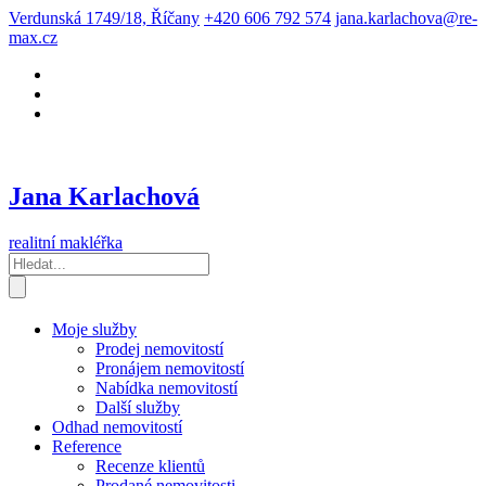
Verdunská 1749/18, Říčany
+420 606 792 574
jana.karlachova@re-
max.cz
Jana Karlachová
realitní makléřka
Moje služby
Prodej nemovitostí
Pronájem nemovitostí
Nabídka nemovitostí
Další služby
Odhad nemovitostí
Reference
Recenze klientů
Prodané nemovitosti