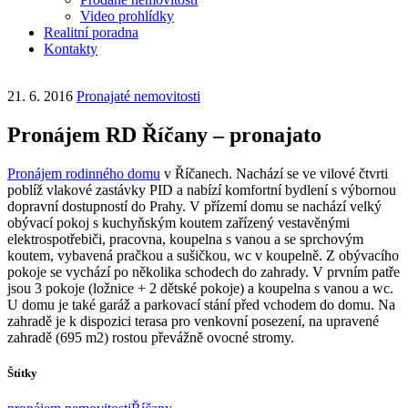
Video prohlídky
Realitní poradna
Kontakty
21. 6. 2016
Pronajaté nemovitosti
Pronájem RD Říčany – pronajato
Pronájem rodinného domu
v Říčanech. Nachází se ve vilové čtvrti
poblíž vlakové zastávky PID a nabízí komfortní bydlení s výbornou
dopravní dostupností do Prahy. V přízemí domu se nachází velký
obývací pokoj s kuchyňským koutem zařízený vestavěnými
elektrospotřebiči, pracovna, koupelna s vanou a se sprchovým
koutem, vybavená pračkou a sušičkou, wc v koupelně. Z obývacího
pokoje se vychází po několika schodech do zahrady. V prvním patře
jsou 3 pokoje (ložnice + 2 dětské pokoje) a koupelna s vanou a wc.
U domu je také garáž a parkovací stání před vchodem do domu. Na
zahradě je k dispozici terasa pro venkovní posezení, na upravené
zahradě (695 m2) rostou převážně ovocné stromy.
Štítky