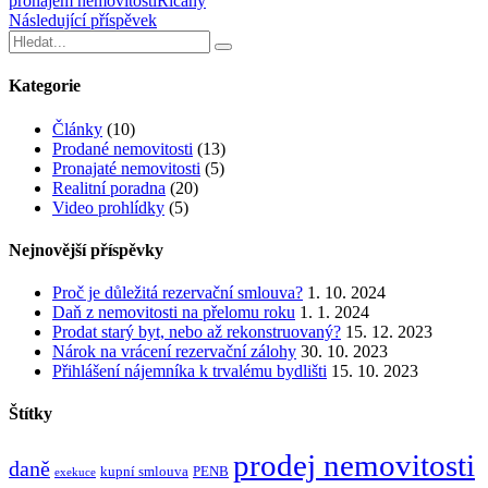
pronájem nemovitosti
Říčany
Následující příspěvek
Kategorie
Články
(10)
Prodané nemovitosti
(13)
Pronajaté nemovitosti
(5)
Realitní poradna
(20)
Video prohlídky
(5)
Nejnovější příspěvky
Proč je důležitá rezervační smlouva?
1. 10. 2024
Daň z nemovitosti na přelomu roku
1. 1. 2024
Prodat starý byt, nebo až rekonstruovaný?
15. 12. 2023
Nárok na vrácení rezervační zálohy
30. 10. 2023
Přihlášení nájemníka k trvalému bydlišti
15. 10. 2023
Štítky
prodej nemovitosti
daně
kupní smlouva
PENB
exekuce