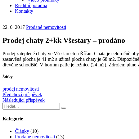
Realitní poradna
Kontakty
22. 6. 2017
Prodané nemovitosti
Prodej chaty 2+kk Všestary – prodáno
Prodej zateplené chaty ve Všestarech u Říčan. Chata je celoročně oby
zastavěná plocha je 41 m2 a užitná plocha chaty je 68 m2. Dispozičn
dřevěné schodiště. V horním patře je ložnice (24 m2). Zdrojem pitné
Štítky
prodej nemovitosti
Předchozí příspěvek
Následující příspěvek
Kategorie
Články
(10)
Prodané nemovitosti
(13)