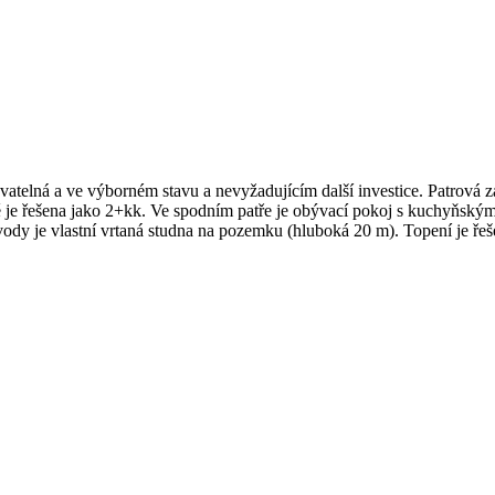
vatelná a ve výborném stavu a nevyžadujícím další investice.​ Patrová
ě je řešena jako 2+kk. Ve spodním patře je obývací pokoj s kuchyňský
 vody je vlastní vrtaná studna na pozemku (hluboká 20 m). Topení je 