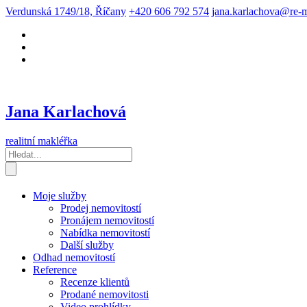
Verdunská 1749/18, Říčany
+420 606 792 574
jana.karlachova@re-
Jana Karlachová
realitní makléřka
Moje služby
Prodej nemovitostí
Pronájem nemovitostí
Nabídka nemovitostí
Další služby
Odhad nemovitostí
Reference
Recenze klientů
Prodané nemovitosti
Video prohlídky