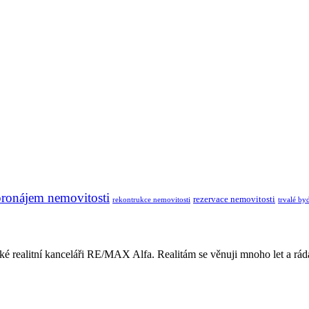
pronájem nemovitosti
rezervace nemovitosti
rekontrukce nemovitosti
trvalé byd
žské realitní kanceláři RE/MAX Alfa. Realitám se věnuji mnoho let a r