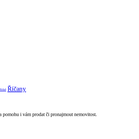
Říčany
liště
áda pomohu i vám prodat či pronajmout nemovitost.