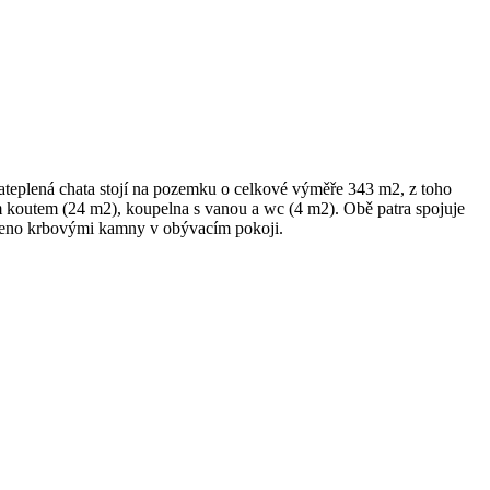
 zateplená chata stojí na pozemku o celkové výměře 343 m2, z toho
m koutem (24 m2), koupelna s vanou a wc (4 m2). Obě patra spojuje
řešeno krbovými kamny v obývacím pokoji.