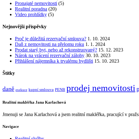
Pronajaté nemovitosti
(5)
Realitní poradna
(20)
Video prohlídky
(5)
Nejnovější příspěvky
Proč je důležitá rezervační smlouva?
1. 10. 2024
Daň z nemovitosti na přelomu roku
1. 1. 2024
Prodat starý byt, nebo až rekonstruovaný?
15. 12. 2023
Nárok na vrácení rezervační zálohy
30. 10. 2023
Přihlášení nájemníka k trvalému bydlišti
15. 10. 2023
Štítky
prodej nemovitosti
daně
kupní smlouva
PENB
exekuce
Realitní makléřka Jana Karlachová
Jmenuji se Jana Karlachová a jsem realitní makléřka, pracující v pra
Navigace
Realitní služby